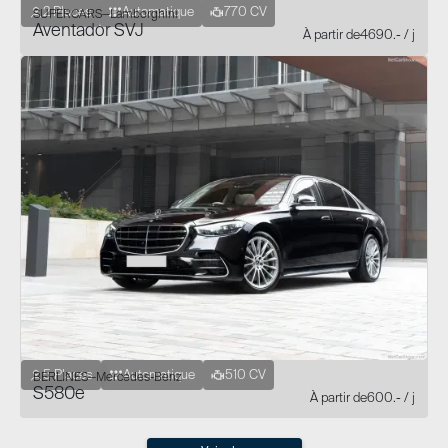
2 Places
Automatique
770 CV
SUPERCARS
—
Lamborghini
Aventador SVJ
À partir de
4690
.- / j
5 Places
Automatique
510 CV
BERLINES
—
Mercedes-Benz
S580e
À partir de
600
.- / j