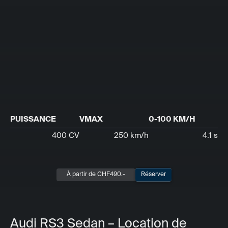
PUISSANCE
VMAX
0-100 KM/H
400 CV
250 km/h
4.1 s
À partir de CHF
490
.-
Réserver
Audi RS3 Sedan – Location de