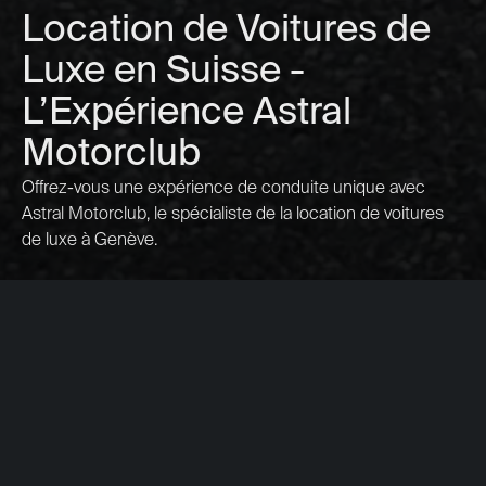
Location de Voitures de
Luxe en Suisse -
L’Expérience Astral
Motorclub
Offrez-vous une expérience de conduite unique avec
Astral Motorclub, le spécialiste de la location de voitures
de luxe à Genève.
Type
hypercars
supercars
sportives
berlines
compactes
suv
vans
Marque
Aston Martin
Audi
BMW
Bentley
Bugatti